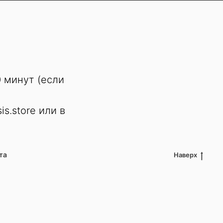
0 минут (если
s.store или в
та
Наверх